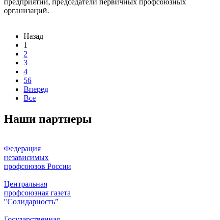
предприятий, председатели первичных профсоюзных
организаций.
Назад
1
2
3
4
56
Вперед
Все
Наши партнеры
Федерация
независимых
профсоюзов России
Центральная
профсоюзная газета
"Солидарность”
Государственная