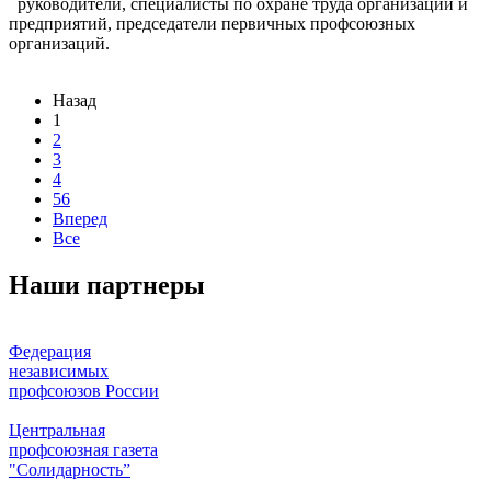
руководители, специалисты по охране труда организаций и
предприятий, председатели первичных профсоюзных
организаций.
Назад
1
2
3
4
56
Вперед
Все
Наши партнеры
Федерация
независимых
профсоюзов России
Центральная
профсоюзная газета
"Солидарность”