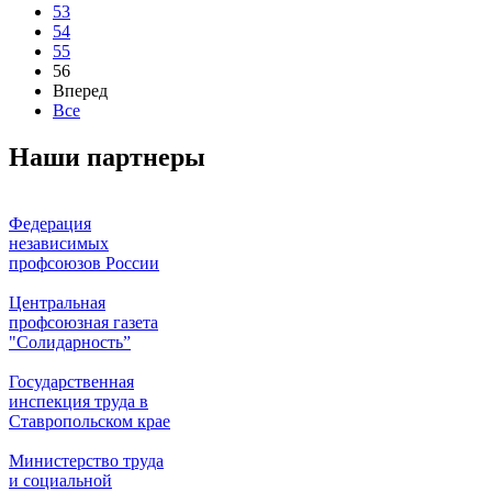
53
54
55
56
Вперед
Все
Наши партнеры
Федерация
независимых
профсоюзов России
Центральная
профсоюзная газета
"Солидарность”
Государственная
инспекция труда в
Ставропольском крае
Министерство труда
и социальной