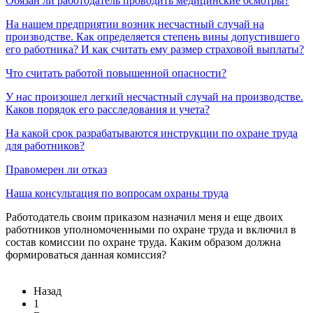
Обязан ли работодатель проводить медицинские осмотры?
На нашем предприятии возник несчастный случай на
производстве. Как определяется степень вины допустившего
его работника? И как считать ему размер страховой выплаты?
Что считать работой повышенной опасности?
У нас произошел легкий несчастный случай на производстве.
Каков порядок его расследования и учета?
На какой срок разрабатываются инструкции по охране труда
для работников?
Правомерен ли отказ
Наша консультация по вопросам охраны труда
Работодатель своим приказом назначил меня и еще двоих
работников уполномоченными по охране труда и включил в
состав комиссии по охране труда. Каким образом должна
формироваться данная комиссия?
Назад
1