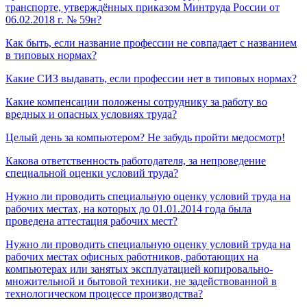
транспорте, утверждённых приказом Минтруда России от
06.02.2018 г. № 59н?
Как быть, если название профессии не совпадает с названием
в типовых нормах?
Какие СИЗ выдавать, если профессии нет в типовых нормах?
Какие компенсации положены сотруднику за работу во
вредных и опасных условиях труда?
Целый день за компьютером? Не забудь пройти медосмотр!
Какова ответственность работодателя, за непроведение
специальной оценки условий труда?
Нужно ли проводить специальную оценку условий труда на
рабочих местах, на которых до 01.01.2014 года была
проведена аттестация рабочих мест?
Нужно ли проводить специальную оценку условий труда на
рабочих местах офисных работников, работающих на
компьютерах или занятых эксплуатацией копировально-
множительной и бытовой техники, не задействованной в
технологическом процессе производства?