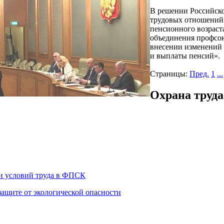
В решении Российско
трудовых отношений
пенсионного возраст
объединения профсою
внесении изменений 
и выплаты пенсий».
Страницы:
Пред.
1
...
Охрана труда
ки условий труда в ФПСК
ащите от экологической опасности