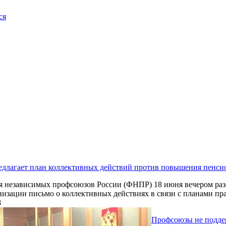
ся
длагает план коллективных действий против повышения пенсио
 независимых профсоюзов России (ФНПР) 18 июня вечером разо
изации письмо о коллективных действиях в связи с планами пр
8
Профсоюзы не подде