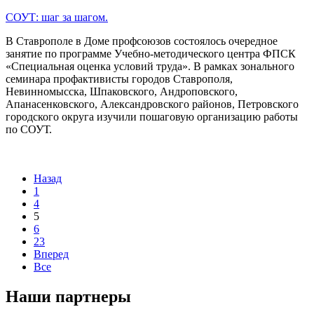
СОУТ: шаг за шагом.
В Ставрополе в Доме профсоюзов состоялось очередное
занятие по программе Учебно-методического центра ФПСК
«Специальная оценка условий труда». В рамках зонального
семинара профактивисты городов Ставрополя,
Невинномысска, Шпаковского, Андроповского,
Апанасенковского, Александровского районов, Петровского
городского округа изучили пошаговую организацию работы
по СОУТ.
Назад
1
4
5
6
23
Вперед
Все
Наши партнеры