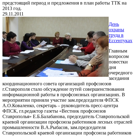
предстоящий период и предложения в план работы ТТК на
2013 год.
29.11.2011
День
охраны
труда в
Ессентуках
Главным
вопросом
повестки
дня
очередного
заседания
координационного совета организаций профсоюзов
г.Ставрополя стало обсуждение путей совершенствования
информационной работы в профсоюзных организациях. В
мероприятии приняли участие зам.председателя ФПСК
А.О.Коваленко, секретарь – руководитель пресс-центра
ФПСК, гл.редактор газеты «Вестник профсоюзов
Ставрополья» Е.Б.Балабанова, председатель Ставропольской
краевой организации профсоюза работников лесных отраслей
промышленности В.А.Рыбасов, зам.председателя
Ставропольской краевой организации профсоюза работников