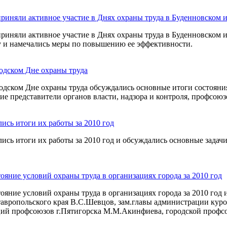
риняли активное участие в Днях охраны труда в Буденновском
риняли активное участие в Днях охраны труда в Буденновском 
ду и намечались меры по повышению ее эффективности.
родском Дне охраны труда
одском Дне охраны труда обсуждались основные итоги состояния
ие представители органов власти, надзора и контроля, профсоюз
сь итоги их работы за 2010 год
сь итоги их работы за 2010 год и обсуждались основные зада
ояние условий охраны труда в организациях города за 2010 год
яние условий охраны труда в организациях города за 2010 год и
тавропольского края В.С.Шевцов, зам.главы администрации кур
ций профсоюзов г.Пятигорска М.М.Акинфиева, городской профсо