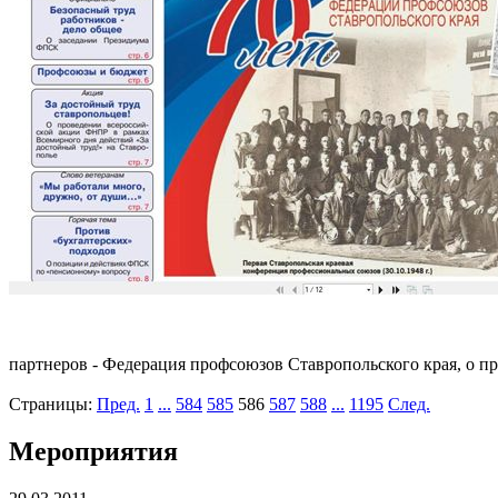
партнеров - Федерация профсоюзов Ставропольского края, о п
Страницы:
Пред.
1
...
584
585
586
587
588
...
1195
След.
Мероприятия