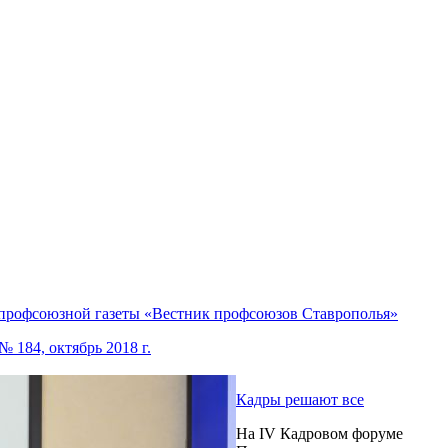
 профсоюзной газеты «Вестник профсоюзов Ставрополья»
 184, октябрь 2018 г.
Кадры решают все
На IV Кадровом форуме