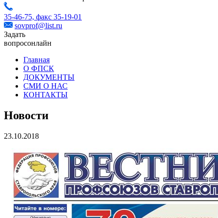
35-46-75,
факс 35-19-01
sovprof@list.ru
Задать
вопрос
онлайн
Главная
О ФПСК
ДОКУМЕНТЫ
СМИ О НАС
КОНТАКТЫ
Новости
23.10.2018