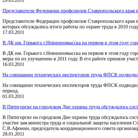
29.03.2011
Представители Федерации профсоюзов Ставропольского края п
Представители Федерации профсоюзов Ставропольского края п
которых обсуждались итоги работы по охране труда в 2010 го
17.03.2011
В ДК им. Горького г.Невинномысска на первом в этом году го
В ДК им. Горького г.Невинномысска на первом в этом году гор
меры по их улучшению в 2011 году. В его работе приняли участ
16.03.2011
На совещании технических инспекторов труда ФПСК подводили
На совещании технических инспекторов труда ФПСК подводили
период.
01.03.2011
В Пятигорске на городском Дне охраны труда обсуждалось сост
В Пятигорске на городском Дне охраны труда обсуждалось состо
участие зам.министра труда и социальной защиты населения С
С.В.Афонин, председатель координационного совета организа
28.01.2011