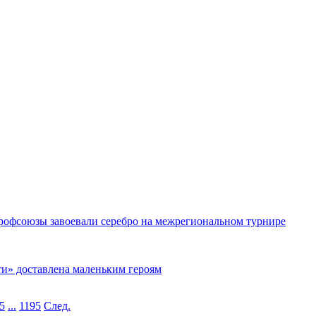
рофсоюзы завоевали серебро на межрегиональном турнире
ти» доставлена маленьким героям
5
...
1195
След.