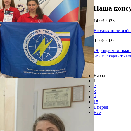
Наша консу
14.03.2023
Возможно ли избе
01.06.2022
Обращаем внимани
зачем создавать к
Назад
1
2
3
4
15
Вперед
Все