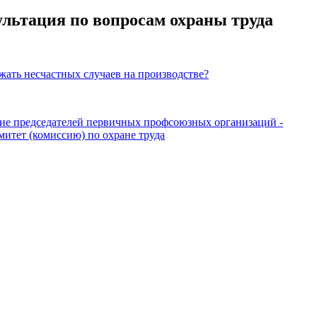
льтация по вопросам охраны труда
жать несчастных случаев на производстве?
е председателей первичных профсоюзных организаций -
омитет (комиссию) по охране труда