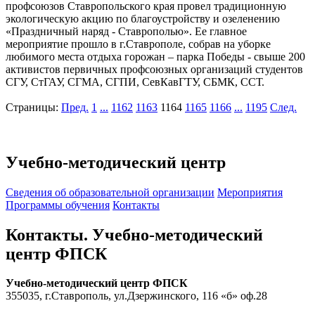
профсоюзов Ставропольского края провел традиционную
экологическую акцию по благоустройству и озеленению
«Праздничный наряд - Ставрополью». Ее главное
мероприятие прошло в г.Ставрополе, собрав на уборке
любимого места отдыха горожан – парка Победы - свыше 200
активистов первичных профсоюзных организаций студентов
СГУ, СтГАУ, СГМА, СГПИ, СевКавГТУ, СБМК, ССТ.
Страницы:
Пред.
1
...
1162
1163
1164
1165
1166
...
1195
След.
Учебно-методический центр
Cведения об образовательной организации
Мероприятия
Программы обучения
Контакты
Контакты. Учебно-методический
центр ФПСК
Учебно-методический центр ФПСК
355035, г.Ставрополь, ул.Дзержинского, 116 «б» оф.28