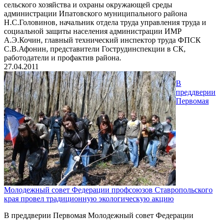
сельского хозяйства и охраны окружающей среды
администрации Ипатовского муниципального района
Н.С.Головинов, начальник отдела труда управления труда и
социальной защиты населения администрации ИМР
А.Э.Кочин, главный технический инспектор труда ФПСК
С.В.Афонин, представители Гострудинспекции в СК,
работодатели и профактив района.
27.04.2011
В
преддверии
Первомая
Молодежный совет Федерации профсоюзов Ставропольского
края провел традиционную экологическую акцию
В преддверии Первомая Молодежный совет Федерации