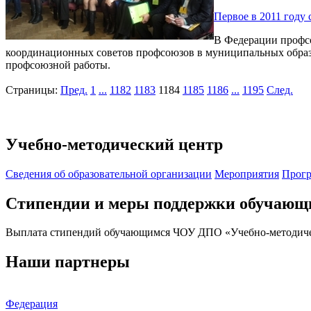
Первое в 2011 году
В Федерации профсо
координационных советов профсоюзов в муниципальных образо
профсоюзной работы.
Страницы:
Пред.
1
...
1182
1183
1184
1185
1186
...
1195
След.
Учебно-методический центр
Cведения об образовательной организации
Мероприятия
Прогр
Стипендии и меры поддержки обучающ
Выплата стипендий обучающимся ЧОУ ДПО «Учебно-методичес
Наши партнеры
Федерация