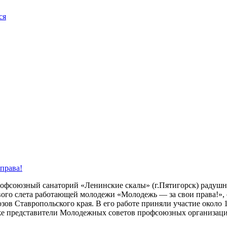
ся
права!
рофсоюзный санаторий «Ленинские скалы» (г.Пятигорск) радуш
ого слета работающей молодежи «Молодежь — за свои права!»,
ов Ставропольского края. В его работе приняли участие около
акже представители Молодежных советов профсоюзных организац