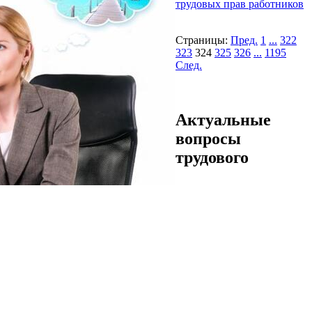
трудовых прав работников
Страницы:
Пред.
1
...
322
323
324
325
326
...
1195
След.
Актуальные
вопросы
трудового