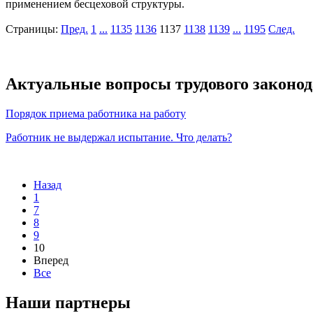
применением бесцеховой структуры.
Страницы:
Пред.
1
...
1135
1136
1137
1138
1139
...
1195
След.
Актуальные вопросы трудового законод
Порядок приема работника на работу
Работник не выдержал испытание. Что делать?
Назад
1
7
8
9
10
Вперед
Все
Наши партнеры