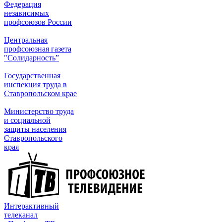
Федерация
независимых
профсоюзов России
Центральная
профсоюзная газета
"Солидарность”
Государственная
инспекция труда в
Ставропольском крае
Министерство труда
и социальной
защиты населения
Ставропольского
края
Интерактивный
телеканал