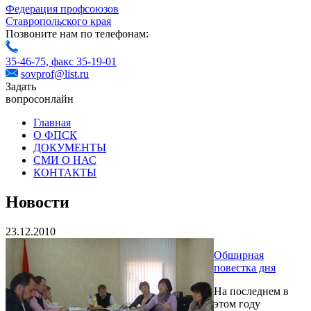
Федерация профсоюзов
Ставропольского края
Позвоните нам по телефонам:
35-46-75,
факс 35-19-01
sovprof@list.ru
Задать
вопрос
онлайн
Главная
О ФПСК
ДОКУМЕНТЫ
СМИ О НАС
КОНТАКТЫ
Новости
23.12.2010
Обширная
повестка дня
На последнем в
этом году