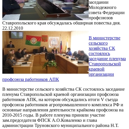
заседании
Молодежного
совета Федерации
профсоюзов
Ставропольского края обсуждалась обширная повестка дня.
22.12.2010
В министерстве
сельского
хозяйства СК
состоялось
заседание пленума
Ставропольской
краевой
организации
профсоюза работников АПК
В министерстве сельского хозяйства СК состоялось заседание
пленума Ставропольской краевой организации профсоюза
работников АПК, на котором обсуждались итоги V съезда
профсоюза работников агропромышленного комплекса РФ и
основные направления деятельности крайкома профсоюза на
2010-2015 годы. В работе пленума приняли участие
зам.председателя ФПСК А.О.Коваленко и глава
администрации Труновского муниципального района Н.Т.