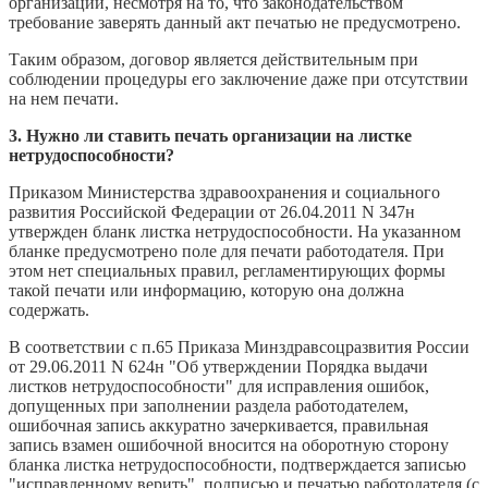
организации, несмотря на то, что законодательством
требование заверять данный акт печатью не предусмотрено.
Таким образом, договор является действительным при
соблюдении процедуры его заключение даже при отсутствии
на нем печати.
3. Нужно ли ставить печать организации на листке
нетрудоспособности?
Приказом Министерства здравоохранения и социального
развития Российской Федерации от 26.04.2011 N 347н
утвержден бланк листка нетрудоспособности. На указанном
бланке предусмотрено поле для печати работодателя. При
этом нет специальных правил, регламентирующих формы
такой печати или информацию, которую она должна
содержать.
В соответствии с п.65 Приказа Минздравсоцразвития России
от 29.06.2011 N 624н "Об утверждении Порядка выдачи
листков нетрудоспособности" для исправления ошибок,
допущенных при заполнении раздела работодателем,
ошибочная запись аккуратно зачеркивается, правильная
запись взамен ошибочной вносится на оборотную сторону
бланка листка нетрудоспособности, подтверждается записью
"исправленному верить", подписью и печатью работодателя (с