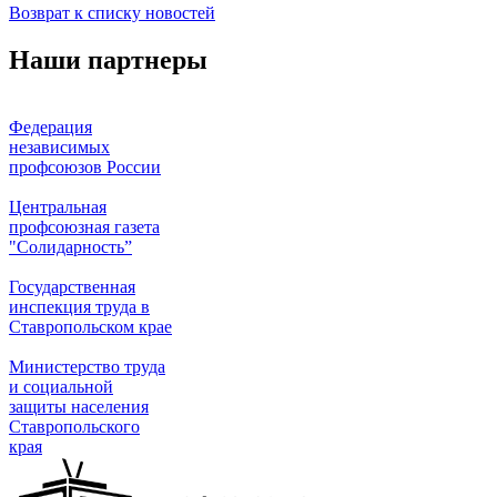
Возврат к списку новостей
Наши партнеры
Федерация
независимых
профсоюзов России
Центральная
профсоюзная газета
"Солидарность”
Государственная
инспекция труда в
Ставропольском крае
Министерство труда
и социальной
защиты населения
Ставропольского
края