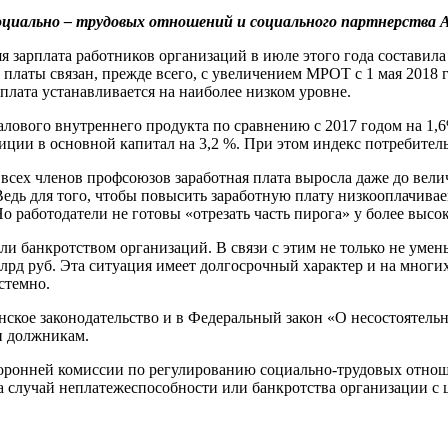
циально – трудовых отношений и социального партнерства 
 зарплата работников организаций в июле этого года составила
 платы связан, прежде всего, с увеличением МРОТ с 1 мая 2018 
 плата устанавливается на наиболее низком уровне.
алового внутреннего продукта по сравнению с 2017 годом на 1,
иции в основной капитал на 3,2 %. При этом индекс потребитель
всех членов профсоюзов заработная плата выросла даже до вел
 Ведь для того, чтобы повысить заработную плату низкооплачив
о работодатели не готовы «отрезать часть пирога» у более выс
 банкротством организаций. В связи с этим не только не умень
млрд руб. Эта ситуация имеет долгосрочный характер и на многи
стемно.
ое законодательство и в Федеральный закон «О несостоятельно
и должникам.
оронней комиссии по регулированию социально-трудовых отнош
 случай неплатежеспособности или банкротства организации с 