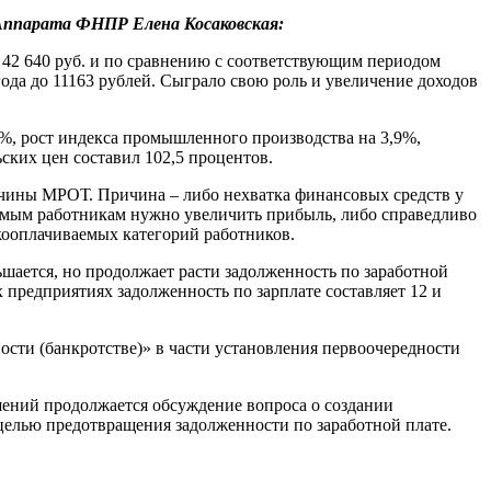
Аппарата ФНПР Елена Косаковская:
 42 640 руб. и по сравнению с соответствующим периодом
года до 11163 рублей. Сыграло свою роль и увеличение доходов
6%, рост индекса промышленного производства на 3,9%,
ских цен составил 102,5 процентов.
ичины МРОТ. Причина – либо нехватка финансовых средств у
аемым работникам нужно увеличить прибыль, либо справедливо
окооплачиваемых категорий работников.
шается, но продолжает расти задолженность по заработной
х предприятиях задолженность по зарплате составляет 12 и
сти (банкротстве)» в части установления первоочередности
ений продолжается обсуждение вопроса о создании
целью предотвращения задолженности по заработной плате.