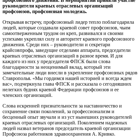
профсоюзного движения. В мероприятии приняли участие
руководители краевых отраслевых организаций
профсоюзов, профсоюзная молодежь.
Открывая встречу, профсоюзный лидер тепло поблагодарила
людей, которые создавали краевой совет профсоюзов, чьим
самоотверженным трудом он креп, развивался и своими
успехами укреплял силу и авторитет краевого профсоюзного
движения. Среди них – руководители и секретари
крайсовпрофа, заведущие отделами аппарата, председатели
краевых отраслевых организаций в разное время. И для
каждого из них у председателя ФПСК были слова
благодарности за неоценимый вклад, который эти
замечательные люди внесли в укрепление профсоюзных рядов
Ставрополья. «Мы гордимся нашей историей и всегда ждем
вас», подчеркнула глава ФПСК и рассказала о сегодняшних
нелегких буднях краевой Федерации профсоюзов и ее
членских организаций.
Слова искренней признательности за наставничество и
сохранение связи поколений, за профессионализм и
бесценный опыт звучали и из уст нынешних руководителей
краевых отраслевых организаций. Поколением надежных
людей назвал ветеранов председатель краевой организации
Профсоюза работников здравоохранения А. Кривко.