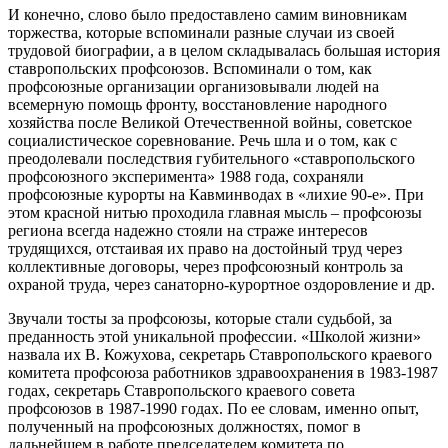
И конечно, слово было предоставлено самим виновникам
торжества, которые вспоминали разные случаи из своей
трудовой биографии, а в целом складывалась большая история
ставропольских профсоюзов. Вспоминали о том, как
профсоюзные организации организовывали людей на
всемерную помощь фронту, восстановление народного
хозяйства после Великой Отечественной войны, советское
социалистическое соревнование. Речь шла и о том, как с
преодолевали последствия губительного «ставропольского
профсоюзного эксперимента» 1988 года, сохраняли
профсоюзные курорты на Кавминводах в «лихие 90-е». При
этом красной нитью проходила главная мысль – профсоюзы
региона всегда надежно стояли на страже интересов
трудящихся, отстаивая их право на достойный труд через
коллективные договоры, через профсоюзный контроль за
охраной труда, через санаторно-курортное оздоровление и др.
Звучали тосты за профсоюзы, которые стали судьбой, за
преданность этой уникальной профессии. «Школой жизни»
назвала их В. Кожухова, секретарь Ставропольского краевого
комитета профсоюза работников здравоохранения в 1983-1987
годах, секретарь Ставропольского краевого совета
профсоюзов в 1987-1990 годах. По ее словам, именно опыт,
полученный на профсоюзных должностях, помог в
дальнейшем в работе председателем комитета по