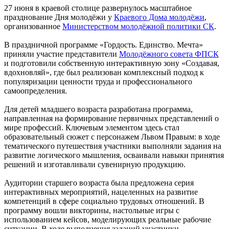
27 июня в краевой столице развернулось масштабное
празднование Дня молодёжи у
Краевого Дома молодёжи
,
организованное
Министерством молодёжной политики СК
.
В праздничной программе «Гордость. Единство. Мечта»
приняли участие представители
Молодёжного совета ФПСК
и подготовили собственную интерактивную зону «Создавая,
вдохновляй», где был реализован комплексный подход к
популяризации ценности труда и профессионального
самоопределения.
Для детей младшего возраста разработана программа,
направленная на формирование первичных представлений о
мире профессий. Ключевым элементом здесь стал
образовательный сюжет с персонажем Львом Правым: в ходе
тематического путешествия участники выполняли задания на
развитие логического мышления, осваивали навыки принятия
решений и изготавливали сувенирную продукцию.
Аудитории старшего возраста была предложена серия
интерактивных мероприятий, нацеленных на развитие
компетенций в сфере социально трудовых отношений. В
программу вошли викторины, настольные игры с
использованием кейсов, моделирующих реальные рабочие
ситуации. В ходе выполнения заданий участники