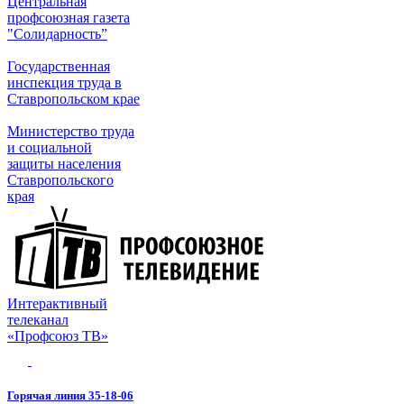
Центральная
профсоюзная газета
"Солидарность”
Государственная
инспекция труда в
Ставропольском крае
Министерство труда
и социальной
защиты населения
Ставропольского
края
Интерактивный
телеканал
«Профсоюз ТВ»
Горячая линия 35-18-06