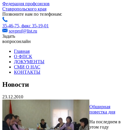
Федерация профсоюзов
Ставропольского края
Позвоните нам по телефонам:
35-46-75,
факс 35-19-01
sovprof@list.ru
Задать
вопрос
онлайн
Главная
О ФПСК
ДОКУМЕНТЫ
СМИ О НАС
КОНТАКТЫ
Новости
23.12.2010
Обширная
повестка дня
На последнем в
этом году