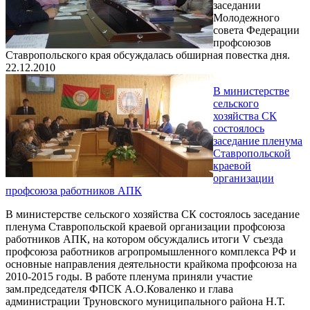
заседании
Молодежного
совета Федерации
профсоюзов
Ставропольского края обсуждалась обширная повестка дня.
22.12.2010
В министерстве
сельского
хозяйства СК
состоялось
заседание пленума
Ставропольской
краевой
организации
профсоюза работников АПК
В министерстве сельского хозяйства СК состоялось заседание
пленума Ставропольской краевой организации профсоюза
работников АПК, на котором обсуждались итоги V съезда
профсоюза работников агропромышленного комплекса РФ и
основные направления деятельности крайкома профсоюза на
2010-2015 годы. В работе пленума приняли участие
зам.председателя ФПСК А.О.Коваленко и глава
администрации Труновского муниципального района Н.Т.