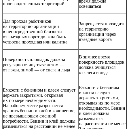
время должна
производственных территорий
освещаться
Для прохода работников
Запрещается проходить
на территорию организации
на территорию
в непосредственной близости
организации через
от въездных ворот должна быть
въездные ворота
устроена проходная или калитка
В зимнее время
Поверхность площадок должна
поверхность площадок
регулярно очищаться: летом —
должна очищаться
от грязи, зимой — от снега и льда
от снега и льда
Емкости с бензином
Емкости с бензином и клеем следует
и клеем следует
держать закрытыми, открывая
держать закрытыми,
их по мере необходимости.
открывая их по мере
На рабочем месте разрешается
необходимости. Бензин
хранить бензин и клей в количестве,
и клей должны
не превышающем сменной
размещаться
потребности. Бензин и клей должны
на расстоянии не менее
размещаться на расстоянии не менее
3 м от топки